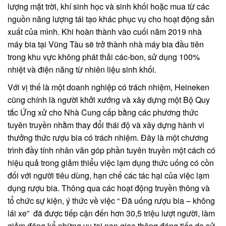
lượng mặt trời, khí sinh học và sinh khối hoặc mua từ các
nguồn năng lượng tái tạo khác phục vụ cho hoạt động sản
xuất của mình. Khi hoàn thành vào cuối năm 2019 nhà
máy bia tại Vũng Tàu sẽ trở thành nhà máy bia đầu tiên
trong khu vực không phát thải các-bon, sử dụng 100%
nhiệt và điện năng từ nhiên liệu sinh khối.
Với vị thế là một doanh nghiệp có trách nhiệm, Heineken
cũng chính là người khởi xướng và xây dựng một Bộ Quy
tắc Ứng xử cho Nhà Cung cấp bằng các phương thức
tuyên truyền nhằm thay đổi thái độ và xây dựng hành vi
thưởng thức rượu bia có trách nhiệm. Đây là một chương
trình đầy tính nhân văn góp phần tuyên truyền một cách có
hiệu quả trong giảm thiểu việc lạm dụng thức uống có cồn
đối với người tiêu dùng, hạn chế các tác hại của việc lạm
dụng rượu bia. Thông qua các hoạt động truyền thông và
tổ chức sự kiện, ý thức về việc “ Đã uống rượu bia – không
lái xe” đã được tiếp cận đến hơn 30,5 triệu lượt người, làm
giảm đáng kể những vụ tai nạn giao thông đáng tiếc do sử