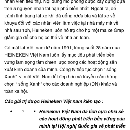
nhân viên tiêu thụ. Nội dung mô phỏng được xây dựng dựa
trên 5 nguyên nhân tai nạn phổ biến nhất. Ngoài ra, để
tránh tình trạng lái xe khi đã uống rượu bia và lái xe về
khuya đối với các nhân viên làm việc tại nhà máy mà về
nhà sau 10h, Heineken luôn hỗ trợ cho họ một mã xe Grap
giảm giá để cho họ có thể về nhà an toàn.
Có mặt tại Việt nam từ năm 1991, trong suốt 28 năm qua
HEINEKEN Việt Nam luôn lấy mục tiêu phát triển bền
vững làm trọng tâm chiến lược trong các hoạt động sản
xuất kinh doanh của mình. Công ty tiếp tục chọn “ sống
Xanh” vì một Việt Nam tốt đẹp hơn và truyền cảm hứng
chọn “ sống Xanh” cho các doanh nghiệp (DN) khác và
toàn xã hội.
Các giá trị được Heineken Việt nam kiến tạo :
Heineken Việt Nam đã tích cực chia sẻ
các hoạt động phát triển bền vững của
mình tại Hội nghị Quốc gia về phát triển