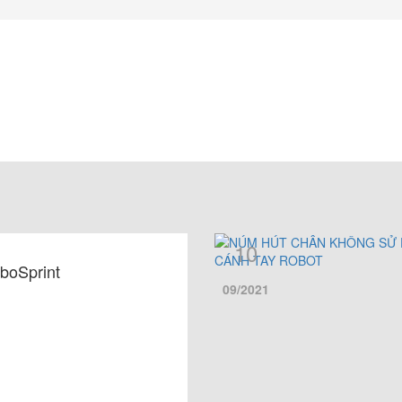
10
mboSprint
09/2021