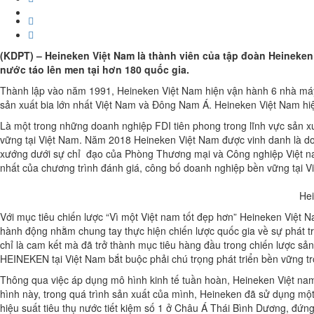
(KDPT) – Heineken Việt Nam là thành viên của tập đoàn Heineken
nước táo lên men tại hơn 180 quốc gia.
Thành lập vào năm 1991, Heineken Việt Nam hiện vận hành 6 nhà máy 
sản xuất bia lớn nhất Việt Nam và Đông Nam Á. Heineken Việt Nam hi
Là một trong những doanh nghiệp FDI tiên phong trong lĩnh vực sản xu
vững tại Việt Nam. Năm 2018 Heineken Việt Nam được vinh danh là do
xướng dưới sự chỉ đạo của Phòng Thương mại và Công nghiệp Việt nam (
nhất của chương trình đánh giá, công bố doanh nghiệp bền vững tại V
Hei
Với mục tiêu chiến lược “Vì một Việt nam tốt đẹp hơn” Heineken Việt 
hành động nhằm chung tay thực hiện chiến lược quốc gia về sự phát 
chỉ là cam kết mà đã trở thành mục tiêu hàng đầu trong chiến lược sản
HEINEKEN tại Việt Nam bắt buộc phải chú trọng phát triển bền vững t
Thông qua việc áp dụng mô hình kinh tế tuần hoàn, Heineken Việt nam
hình này, trong quá trình sản xuất của mình, Heineken đã sử dụng một 
hiệu suất tiêu thụ nước tiết kiệm số 1 ở Châu Á Thái Bình Dương, đứng 