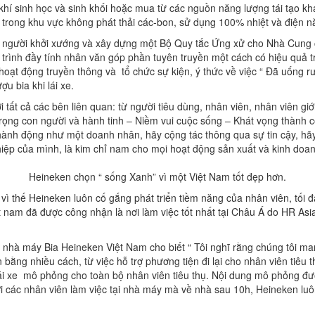
khí sinh học và sinh khối hoặc mua từ các nguồn năng lượng tái tạo k
trong khu vực không phát thải các-bon, sử dụng 100% nhiệt và điện năn
là người khởi xướng và xây dựng một Bộ Quy tắc Ứng xử cho Nhà Cung 
trình đầy tính nhân văn góp phần tuyên truyền một cách có hiệu quả tr
oạt động truyền thông và tổ chức sự kiện, ý thức về việc “ Đã uống rượ
u bia khi lái xe.
i tất cả các bên liên quan: từ người tiêu dùng, nhân viên, nhân viên 
ôn trọng con người và hành tinh – Niềm vui cuộc sống – Khát vọng thàn
y hành động như một doanh nhân, hãy cộng tác thông qua sự tin cậy, hã
nghiệp của mình, là kim chỉ nam cho mọi hoạt động sản xuất và kinh do
Heineken chọn “ sống Xanh” vì một Việt Nam tốt đẹp hơn.
 vì thế Heineken luôn cố gắng phát triển tiềm năng của nhân viên, tối
 nam đã được công nhận là nơi làm việc tốt nhất tại Châu Á do HR Asi
nhà máy Bia Heineken Việt Nam cho biết “ Tôi nghĩ rằng chúng tôi man
ằng nhiều cách, từ việc hỗ trợ phương tiện đi lại cho nhân viên tiêu t
ái xe mô phỏng cho toàn bộ nhân viên tiêu thụ. Nội dung mô phỏng đượ
i với các nhân viên làm việc tại nhà máy mà về nhà sau 10h, Heineken l