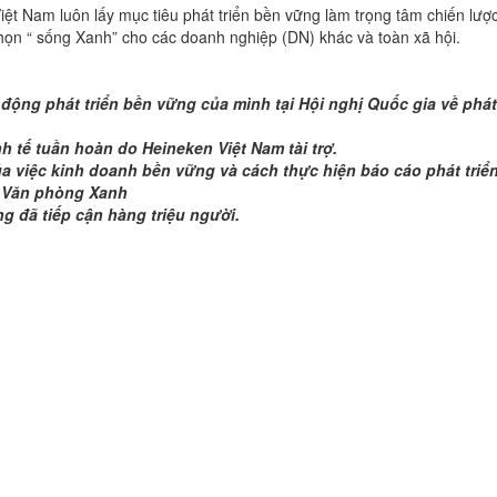
t Nam luôn lấy mục tiêu phát triển bền vững làm trọng tâm chiến lược
họn “ sống Xanh” cho các doanh nghiệp (DN) khác và toàn xã hội.
 động phát triển bền vững của mình tại Hội nghị Quốc gia về phát
 tế tuần hoàn do Heineken Việt Nam tài trợ.
ủa việc kinh doanh bền vững và cách thực hiện báo cáo phát tri
h Văn phòng Xanh
g đã tiếp cận hàng triệu người.