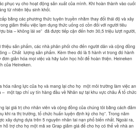
hác phục vụ cho hoạt động sản xuất của mình. Khi hoàn thành vào cuối
g từ nhiên liệu sinh khối.
cấp bằng các phương thức tuyên truyền nhằm thay đổi thái độ và xây
ong giảm thiểu việc lạm dụng thức uống có cồn đối với người tiêu
u bia – không lái xe” đã được tiếp cận đến hơn 30,5 triệu lượt người,
giới thiệu sản phẩm, các nhà phân phối cho đến người dân và cộng đồng
h công – Chất lượng sản phẩm. Kèm theo đó là 5 hành vi trong đó hành
y đơn giản hóa mọi việc và hãy luôn học hỏi để hoàn thiện. Heineken
anh của Heineken.
 đa hóa năng lực của họ và mang lại cho họ một môi trường làm việc an
a – một tạp chí uy tín hàng đầu về Nhân sự tại khu vực châu Á tổ chức
g lại giá trị cho nhân viên và cộng đồng của chúng tôi bằng cách đảm
hụ khi ra thị trường, tổ chức huấn luyện định kỳ cho họ”. Trong năm
c xây dựng dựa trên 5 nguyên nhân tai nạn phổ biến nhất. Ngoài ra,
uôn hỗ trợ cho họ một mã xe Grap giảm giá để cho họ có thể về nhà an