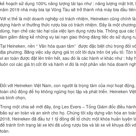
kế hoạch sử dụng 100% năng lượng tái tạo như : năng lượng mặt trời, 
năm 2019 nhà máy bia tại Vũng Tàu sẽ trở thành nhà máy bia đầu tiên 
Với vị thế là một doanh nghiệp có trách nhiệm, Heineken cũng chính 
dựng hành vi thưởng thức rượu bia có trách nhiệm. Đây là một chương 
dùng, hạn chế các tác hại của việc lạm dụng rượu bia. Thông qua các h
làm giảm đáng kể những vụ tai nạn giao thông đáng tiếc do sử dụng rượ
Tại Heineken, nền “ Văn hóa quan tâm” được đặc biệt chú trọng đối vớ
địa phương. Bằng việc xây dựng giá trị cốt lõi dựa trên 04 yếu tố: T
vi an toàn được đặt lên trên hết, sau đó là các hành vi khác như : hã
luôn coi các giá trị cốt lõi và hành vi đó là một phần văn hóa doanh 
Đối với Heineken Việt Nam, con người là trọng tâm của mọi hoạt động,
toàn chủ động để họ không ngừng học tập và phát triển. Heineken Việt
và bình chọn
.
Trong một chia sẻ mới đây, ông Leo Evers – Tổng Giám đốc điều hành 
bảo sự an toàn và an sinh cho họ. Chúng tôi xây dựng văn hóa an toàn b
2018, Heineken đã đầu tư 1 tỷ đồng để tổ chức một khóa huấn luyện l
để tránh tình trạng lái xe khi đã uống rượu bia và lái xe về khuya đố
toàn.