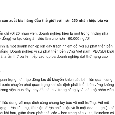
 sản xuất bia hàng đầu thế giới với hơn 250 nhãn hiệu bia và
n chỉ với 20 nhân viên, doanh nghiệp hiện là một trong những nhà
 đồng) và tạo công ăn việc làm cho hơn 160.000 người.
h là một doanh nghiệp lớn đầy trách nhiệm đối với sự phát triển bền
i đồng Doanh nghiệp vì sự phát triển bền vững Việt nam (VBCSD) khởi
 là lần thứ ba liên tiếp vào top ba doanh nghiệp đạt thứ hạng cao
nam.
 quan trọng hơn, tạo động lực để khuyến khích các bên liên quan cùng
bước chuyển phát quan trọng khi xác định phát triển bền vững không
rong việc thúc đẩy thay đổi hành vi trong công ty vì toàn bộ nhân viên
 tiêu dùng với mục đích cùng chung tay bảo vệ môi trường. Với mô
ợng nước tiêu thụ, tiết kiệm được nhiên liệu và là một doanh nghiệp có
ổi khí hậu, giảm thiểu phát thải các – bon trong sản xuất, Heineken có