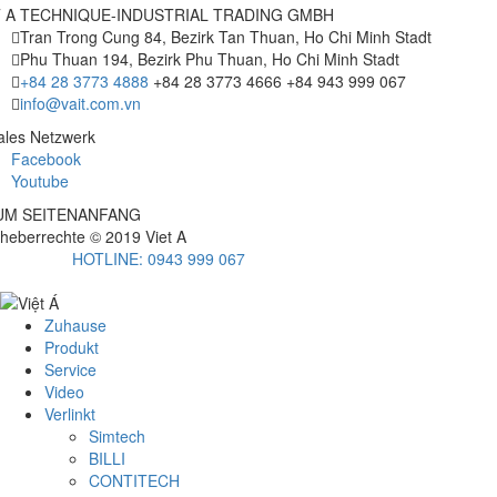
T A TECHNIQUE-INDUSTRIAL TRADING GMBH
Tran Trong Cung 84, Bezirk Tan Thuan, Ho Chi Minh Stadt
Phu Thuan 194, Bezirk Phu Thuan, Ho Chi Minh Stadt
+84 28 3773 4888
+84 28 3773 4666
+84 943 999 067
info@vait.com.vn
ales Netzwerk
Facebook
Youtube
UM SEITENANFANG
heberrechte © 2019
Viet A
HOTLINE: 0943 999 067
Zuhause
Produkt
Service
Video
Verlinkt
Simtech
BILLI
CONTITECH