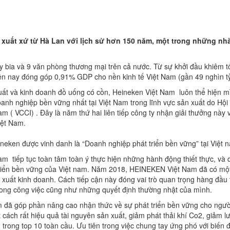
 xuất xứ từ Hà Lan với lịch sử hơn 150 năm, một trong những nhà
bia và 9 văn phòng thương mại trên cả nước. Từ sự khởi đầu khiêm tố
ện nay đóng góp 0,91% GDP cho nền kinh tế Việt Nam (gần 49 nghìn tỷ
ất và kinh doanh đồ uống có cồn, Heineken Việt Nam luôn thể hiện mìn
anh nghiệp bền vững nhất tại Việt Nam trong lĩnh vực sản xuất do Hộ
 VCCI) . Đây là năm thứ hai liên tiếp công ty nhận giải thưởng này và
iệt Nam.
neken được vinh danh là “Doanh nghiệp phát triển bền vững” tại Việt 
Nam tiếp tục toàn tâm toàn ý thực hiện những hành động thiết thực, và
triển bền vững của Việt nam. Năm 2018, HEINEKEN Việt Nam đã có một 
 xuất kinh doanh. Cách tiếp cận này đóng vai trò quan trọng hàng đầu t
rong công việc cũng như những quyết định thường nhật của mình.
 đã góp phần nâng cao nhận thức về sự phát triển bền vững cho người
cách rất hiệu quả tài nguyên sản xuất, giảm phát thải khí Co2, giảm lư
trong top 10 toàn cầu. Ưu tiên trong việc chung tay ứng phó với biến đ