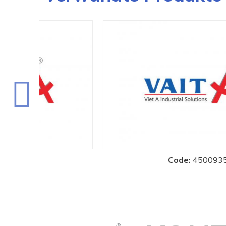
Code:
4500935