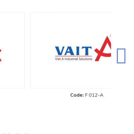
Code:
F 012-A