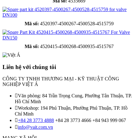
Mã số:
4535669
Mã số:
4520397-4500267-4500528-4515759
Mã số:
4520415-4500268-4500935-4515767
Liên hệ với chúng tôi
CÔNG TY TNHH THƯƠNG MẠI - KỸ THUẬT CÔNG
NGHIỆP VIỆT Á
Văn phòng: 84 Trần Trọng Cung, Phường Tân Thuận, TP.
Hồ Chí Minh
Workshop: 194 Phú Thuận, Phường Phú Thuận, TP. Hồ
Chí Minh
+84 28 3773 4888
+84 28 3773 4666
+84 943 999 067
info@vait.com.vn
MẠNG XÃ HỘI