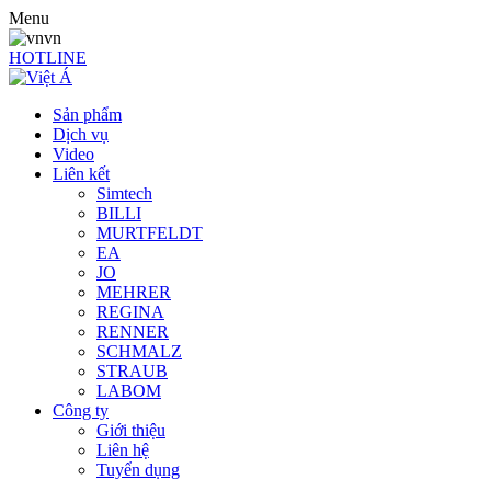
Menu
vn
HOTLINE
Sản phẩm
Dịch vụ
Video
Liên kết
Simtech
BILLI
MURTFELDT
EA
JO
MEHRER
REGINA
RENNER
SCHMALZ
STRAUB
LABOM
Công ty
Giới thiệu
Liên hệ
Tuyển dụng