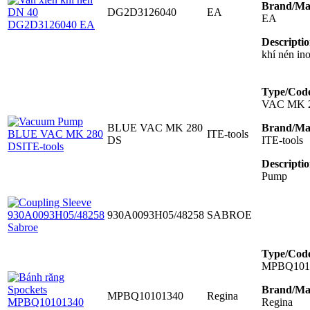
Brand/Ma
DG2D3126040
EA
EA
Descriptio
khí nén i
Type/Cod
VAC MK 
BLUE VAC MK 280
Brand/Ma
ITE-tools
DS
ITE-tools
Descriptio
Pump
930A0093H05/48258
SABROE
Type/Cod
MPBQ101
Brand/Ma
MPBQ10101340
Regina
Regina