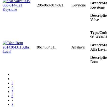
Brand/Ma
206-060-014-021
Keystone
Keystone
Descriptio
Valve
Type/Cod
96143043
Brand/Ma
9614304311
Alfalaval
Alfa Laval
Descriptio
Bơm
3
4
5
6
7
8