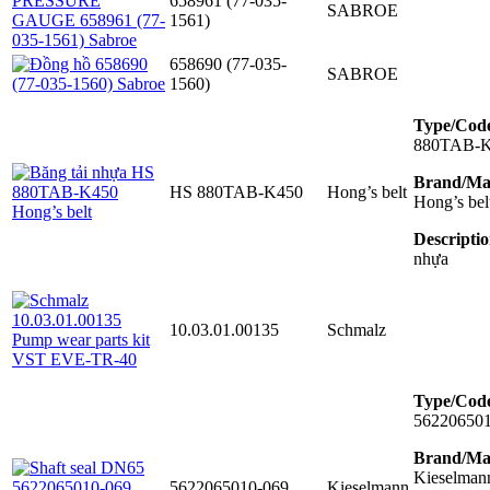
658961 (77-035-
SABROE
1561)
658690 (77-035-
SABROE
1560)
Type/Cod
880TAB-
Brand/Ma
HS 880TAB-K450
Hong’s belt
Hong’s bel
Descriptio
nhựa
10.03.01.00135
Schmalz
Type/Cod
56220650
Brand/Ma
Kieselman
5622065010-069
Kieselmann