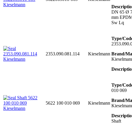
Descriptio
DN 65 Ø 7
mm EPDM,
Sw Lq
Type/Cod
2353.090.
2353.090.081.114
Kieselmann
Brand/Ma
Kieselman
Descriptio
Type/Cod
010 069
Brand/Ma
5622 100 010 069
Kieselmann
Kieselman
Descriptio
Shaft