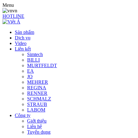
Menu
vn
HOTLINE
Sản phẩm
Dịch vụ
Video
Liên kết
Simtech
BILLI
MURTFELDT
EA
JO
MEHRER
REGINA
RENNER
SCHMALZ
STRAUB
LABOM
Công ty
Giới thiệu
Liên hệ
Tuyển dụng