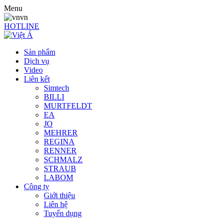
Menu
vn
HOTLINE
Sản phẩm
Dịch vụ
Video
Liên kết
Simtech
BILLI
MURTFELDT
EA
JO
MEHRER
REGINA
RENNER
SCHMALZ
STRAUB
LABOM
Công ty
Giới thiệu
Liên hệ
Tuyển dụng