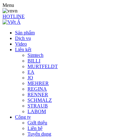
Menu
vn
HOTLINE
Sản phẩm
Dịch vụ
Video
Liên kết
Simtech
BILLI
MURTFELDT
EA
JO
MEHRER
REGINA
RENNER
SCHMALZ
STRAUB
LABOM
Công ty
Giới thiệu
Liên hệ
Tuyển dụng