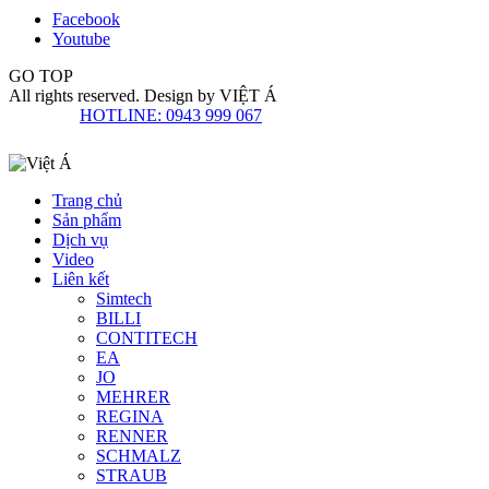
Facebook
Youtube
GO TOP
All rights reserved. Design by
VIỆT Á
HOTLINE: 0943 999 067
Trang chủ
Sản phẩm
Dịch vụ
Video
Liên kết
Simtech
BILLI
CONTITECH
EA
JO
MEHRER
REGINA
RENNER
SCHMALZ
STRAUB