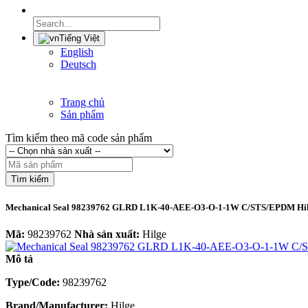
Tiếng Việt
English
Deutsch
Trang chủ
Sản phẩm
Tìm kiếm theo mã code sản phẩm
Tìm kiếm
Mechanical Seal 98239762 GLRD L1K-40-AEE-O3-O-1-1W C/STS/EPDM Hi
Mã:
98239762
Nhà sản xuất:
Hilge
Mô tả
Type/Code:
98239762
Brand/Manufacturer:
Hilge