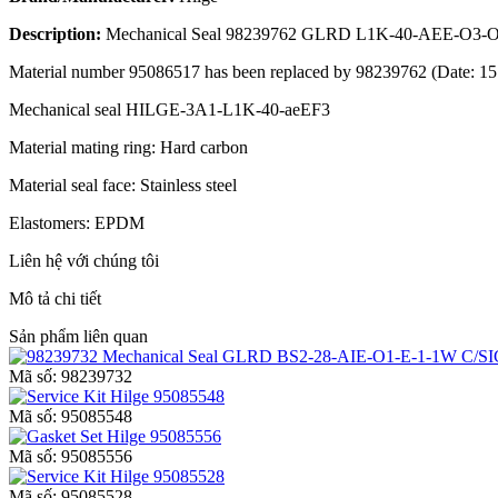
Description:
Mechanical Seal 98239762 GLRD L1K-40-AEE-O3
Material number 95086517 has been replaced by 98239762 (Date: 15
Mechanical seal HILGE-3A1-L1K-40-aeEF3
Material mating ring: Hard carbon
Material seal face: Stainless steel
Elastomers: EPDM
Liên hệ với chúng tôi
Mô tả chi tiết
Sản phẩm liên quan
Mã số:
98239732
Mã số:
95085548
Mã số:
95085556
Mã số:
95085528