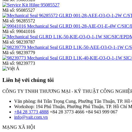
Mã số:
95085527
Mã số:
96285572
Mã số:
99041016
Mã số:
98239787
Mã số:
98239779
Mã số:
98239773
Liên hệ với chúng tôi
CÔNG TY TNHH THƯƠNG MẠI - KỸ THUẬT CÔNG NGHIỆP
Văn phòng: 84 Trần Trọng Cung, Phường Tân Thuận, TP. Hồ
Workshop: 194 Phú Thuận, Phường Phú Thuận, TP. Hồ Chí M
+84 28 3773 4888
+84 28 3773 4666
+84 943 999 067
info@vait.com.vn
MẠNG XÃ HỘI