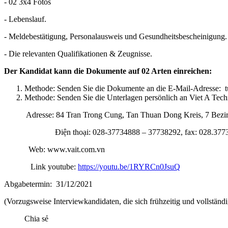
- 02 3x4 Fotos
- Lebenslauf.
- Meldebestätigung, Personalausweis und Gesundheitsbescheinigung.
- Die relevanten Qualifikationen & Zeugnisse.
Der Kandidat kann die Dokumente auf 02 Arten einreichen:
Methode: Senden Sie die Dokumente an die E-Mail-Adresse: t
Methode: Senden Sie die Unterlagen persönlich an Viet A Tec
Adresse: 84 Tran Trong Cung, Tan Thuan Dong Kreis, 7 Bezirk
Điện thoại: 028-37734888 – 37738292, fax: 028.3773
Web: www.vait.com.vn
Link youtube:
https://youtu.be/1RYRCn0JsuQ
Abgabetermin: 31/12/2021
(Vorzugsweise Interviewkandidaten, die sich frühzeitig und vollstän
Chia sẻ