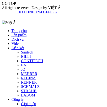
GO TOP
All rights reserved. Design by
VIỆT Á
HOTLINE: 0943 999 067
Trang chủ
Sản phẩm
Dịch vụ
Video
Liên kết
Simtech
BILLI
CONTITECH
EA
JO
MEHRER
REGINA
RENNER
SCHMALZ
STRAUB
LABOM
Công ty
Giới thiệu