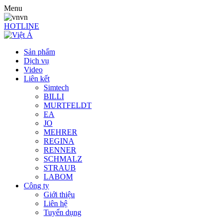
Menu
vn
HOTLINE
Sản phẩm
Dịch vụ
Video
Liên kết
Simtech
BILLI
MURTFELDT
EA
JO
MEHRER
REGINA
RENNER
SCHMALZ
STRAUB
LABOM
Công ty
Giới thiệu
Liên hệ
Tuyển dụng